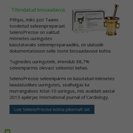
Tõendatud biosaadavus
Põhjus, miks just Taanis
toodetud seleenipreparaat
SelenoPrecise on valitud
mitmetes uuringutes
kasutatavaks seleenipreparaadiks, on ulatuslik
dokumentatsioon selle toote biosaadavuse kohta.
Tuginedes uuringutele, imendub 88,7%
seleenipärmis olevast seleenist kehas.
SelenoPrecise seleenipärmi on kasutatud mitmetes
laiaulatuslikes uuringutes, sealhulgas ka
murrangulises KiSel-10 uuringus, mis avaldati aastal
2013 ajakirjas International Journal of Cardiology.
Loe SelenoPrecise kohta pikemalt siit