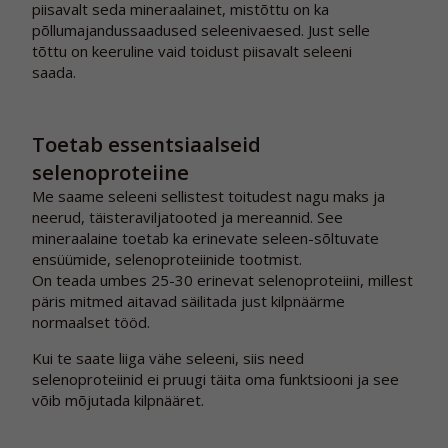
piisavalt seda mineraalainet, mistõttu on ka
põllumajandussaadused seleenivaesed. Just selle
tõttu on keeruline vaid toidust piisavalt seleeni
saada.
Toetab essentsiaalseid
selenoproteiine
Me saame seleeni sellistest toitudest nagu maks ja
neerud, täisteraviljatooted ja mereannid. See
mineraalaine toetab ka erinevate seleen-sõltuvate
ensüümide, selenoproteiinide tootmist.
On teada umbes 25-30 erinevat selenoproteiini, millest
päris mitmed aitavad säilitada just kilpnäärme
normaalset tööd.
Kui te saate liiga vähe seleeni, siis need
selenoproteiinid ei pruugi täita oma funktsiooni ja see
võib mõjutada kilpnääret.