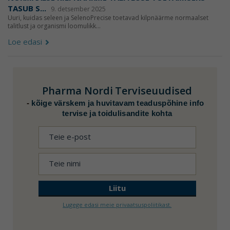
TASUB S...
9. detsember 2025
Uuri, kuidas seleen ja SelenoPrecise toetavad kilpnäärme normaalset
talitlust ja organismi loomulikk...
Loe edasi
Pharma Nordi
Terviseuudised
-
kõige värskem ja huvitavam teaduspõhine info
tervise ja toidulisandite kohta
Lugege edasi meie privaatsuspoliitikast.