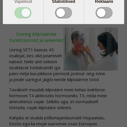
Vajalikud
Statistilised
Reklaami
tulemustest, tundub, et mikrotoitaine seleen võib
aidata kilpnäärme funktsiooni stabiliseerida.
Uuring kilpnäärme
funktsioonist ja seleenist
Uuring SET1 kaasas 45
osalejat, kes olid peamiselt
naised. Neile anti seleeni
sisaldavat toidulisandit iga
päev nelja kuu pikkuse perioodi jooksul ning enne
ja peale uuringut jälgiti nende kilpnäärme tööd.
Tavaliselt muudab kilpnääre meie kehas inaktiivse
hormooni T4 aktiivseks hormooniks T3, mida meie
ainevahetus vajab. Selleks aga, et normaalselt
töötada, vajab kilpnääre seleeni.
Kahjuks ei sisalda põllumajandusmuld Hispaanias,
Eestis ega ka mujal suuremas osas Euroopas