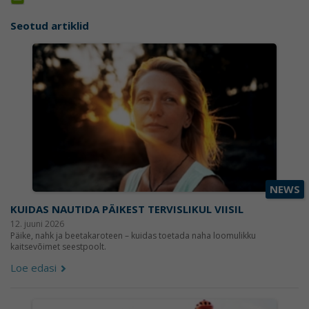
Seotud artiklid
NEWS
KUIDAS NAUTIDA PÄIKEST TERVISLIKUL VIISIL
12. juuni 2026
Päike, nahk ja beetakaroteen – kuidas toetada naha loomulikku
kaitsevõimet seestpoolt.
Loe edasi