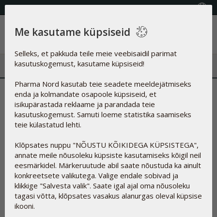
KVALITEETSED TOIDULISANDID
Vali riik
Me kasutame küpsiseid
Menüü
Selleks, et pakkuda teile meie veebisaidil parimat
kasutuskogemust, kasutame küpsiseid!
Pharma Nord kasutab teie seadete meeldejätmiseks
Toimiv ainevahetus ja terve
enda ja kolmandate osapoole küpsiseid, et
isikupärastada reklaame ja parandada teie
kilpnääre käivad käsikäes
kasutuskogemust. Samuti loeme statistika saamiseks
teie külastatud lehti.
10.06.2021
Klõpsates nuppu "NÕUSTU KÕIKIDEGA KÜPSISTEGA",
annate meile nõusoleku küpsiste kasutamiseks kõigil neil
eesmärkidel. Märkeruutude abil saate nõustuda ka ainult
konkreetsete valikutega. Valige endale sobivad ja
klikkige "Salvesta valik". Saate igal ajal oma nõusoleku
tagasi võtta, klõpsates vasakus alanurgas oleval küpsise
ikooni.