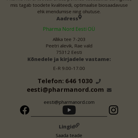
mis tagab toodete kvaliteedi, optimaalse biosaadavuse
ehk imendumise ning ohutuse.
Aadress
Pharma Nord Eesti OÜ
Allika tee 7-203
Peetri alevik, Rae vald
75312 Eesti
Kõnedele ja kirjadele vastame:
E-R 9.00-17.00
Telefon: 646 1030
eesti@pharmanord.com
eesti@pharmanord.com
Lingid
Saada teade