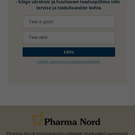
-
kõige värskem ja huvitavam teaduspõhine info
tervise ja toidulisandite kohta
Lugege edasi meie privaatsuspoliitikast.
Pharma Nordi tootearendus põhineb teaduslikel uuringutel,