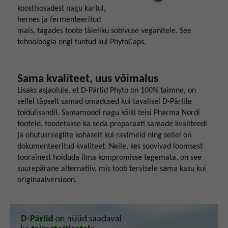
koostisosadest nagu kartul,
hernes ja fermenteeritud
mais, tagades toote täieliku sobivuse veganitele. See
tehnoloogia ongi tuntud kui PhytoCaps.
Sama kvaliteet, uus võimalus
Lisaks asjaolule, et D-Pärlid Phyto on 100% taimne, on
sellel täpselt samad omadused kui tavalisel D-Pärlite
toidulisandil. Samamoodi nagu kõiki teisi Pharma Nordi
tooteid, toodetakse ka seda preparaati samade kvaliteedi
ja ohutusreeglite kohaselt kui ravimeid ning sellel on
dokumenteeritud kvaliteet. Neile, kes soovivad loomsest
toorainest hoiduda ilma kompromisse tegemata, on see
suurepärane alternatiiv, mis toob tervisele sama kasu kui
originaalversioon.