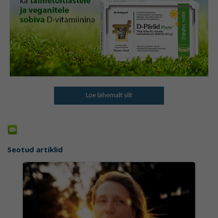
Loe lähemalt siit
Seotud artiklid