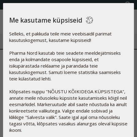
KVALITEETSED TOIDULISANDID
Vali riik
Me kasutame küpsiseid
Menüü
Selleks, et pakkuda teile meie veebisaidil parimat
kasutuskogemust, kasutame küpsiseid!
Pharma Nord kasutab teie seadete meeldejätmiseks
Toeta oma immuunsüsteemi
enda ja kolmandate osapoole küpsiseid, et
isikupärastada reklaame ja parandada teie
taimse D-vitamiiniga
kasutuskogemust. Samuti loeme statistika saamiseks
teie külastatud lehti.
21.03.2025
Klõpsates nuppu "NÕUSTU KÕIKIDEGA KÜPSISTEGA",
annate meile nõusoleku küpsiste kasutamiseks kõigil neil
eesmärkidel. Märkeruutude abil saate nõustuda ka ainult
Toeta oma immuunsüsteemi taimse D-
konkreetsete valikutega. Valige endale sobivad ja
vitamiiniga
klikkige "Salvesta valik". Saate igal ajal oma nõusoleku
tagasi võtta, klõpsates vasakus alanurgas oleval küpsise
Pharma Nordi uus D-Pärlid Phyto on 100% taimne D-
ikooni.
vitamiini toidulisand, mis toetab immuunsust ja sobib