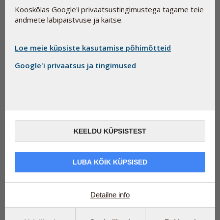
neile, kes soovivad vältida loomseid koostisosi.
Kooskõlas Google'i privaatsustingimustega tagame teie
andmete läbipaistvuse ja kaitse.
Loe meie küpsiste kasutamise põhimõtteid
Google'i privaatsus ja tingimused
KEELDU KÜPSISTEST
Pharma Nordi tavalist D-vitamiini preparaati D-Pärlid on
aastaid eelistatud selle kõrge kvaliteedi ja tõestatult hea
LUBA KÕIK KÜPSISED
imendumise tõttu. Seni oli ainus piirang see, et kapslid
sisaldasid loomset valku, mistõttu ei sobinud need
taimetoitlastele ja veganitele. See probleem on nüüd
Detailne info
lahendatud - Pharma Nord tõi turule D-Pärlid Phyto, mis
põhineb ettevõtte murrangulisel PhytoCaps tehnoloogial
ning see on 100% taimne D3-vitamiin.