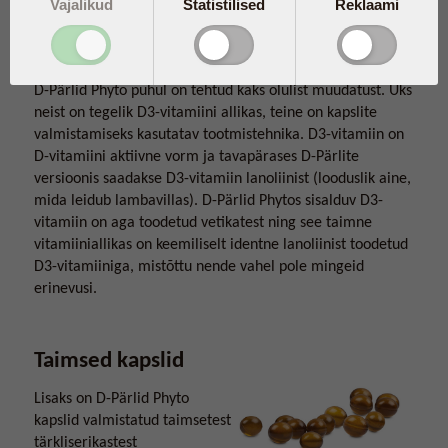
Vajalikud
Statistilised
Reklaami
D-vitamiin vetikatest
D-Pärlid Phyto puhul on tehtud kaks olulist muudatust. Üks
neist on tegelik D3-vitamiini allikas, teine on kapslite
valmistamiseks kasutatav tootmistehnika. D3-vitamiin on
D-vitamiini aktiivne vorm ja tavapärases D-Pärlite
versioonis saadakse D3-vitamiin lanoliinist (looduslik aine,
mida leidub lambavillas). D-Pärlid Phytos sisalduv D3-
vitamiin on aga toodetud vetikatest ning see taimne
vitamiiniallikas on keemiliselt identne lanoliinist toodetud
D3-vitamiiniga, mistõttu nende vahel pole mingeid
erinevusi.
Taimsed kapslid
Lisaks on D-Pärlid Phyto
kapslid valmistatud taimsetest
tärkliserikastest