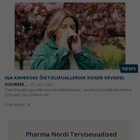
NEWS
IGA KAHEKSAS ÕIETOLMUALLERGIK KOGEB KEVADEL
SUUREM...
27. mai 2025
Õietolmuallergia võib tuua kevadväsimuse – avasta looduslik leevendus
Q10 abil. Loe rohkem siit.
Loe edasi
Pharma Nordi
Terviseuudised