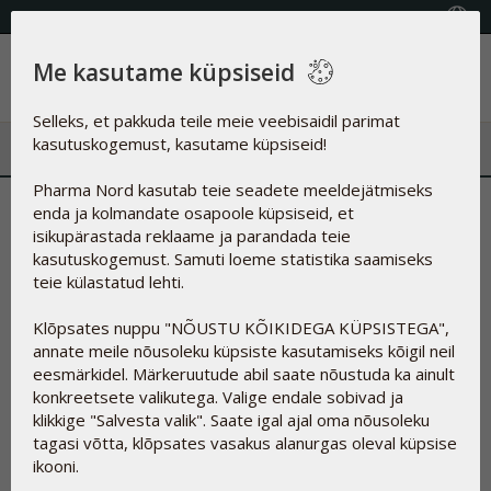
KVALITEETSED TOIDULISANDID
Vali riik
Me kasutame küpsiseid
Menüü
Selleks, et pakkuda teile meie veebisaidil parimat
kasutuskogemust, kasutame küpsiseid!
Pharma Nord kasutab teie seadete meeldejätmiseks
Madal D-vitamiini tase võib
enda ja kolmandate osapoole küpsiseid, et
isikupärastada reklaame ja parandada teie
olla seotud raske COVID-19
kasutuskogemust. Samuti loeme statistika saamiseks
teie külastatud lehti.
kuluga
Klõpsates nuppu "NÕUSTU KÕIKIDEGA KÜPSISTEGA",
annate meile nõusoleku küpsiste kasutamiseks kõigil neil
17.01.2023
eesmärkidel. Märkeruutude abil saate nõustuda ka ainult
konkreetsete valikutega. Valige endale sobivad ja
klikkige "Salvesta valik". Saate igal ajal oma nõusoleku
tagasi võtta, klõpsates vasakus alanurgas oleval küpsise
ikooni.