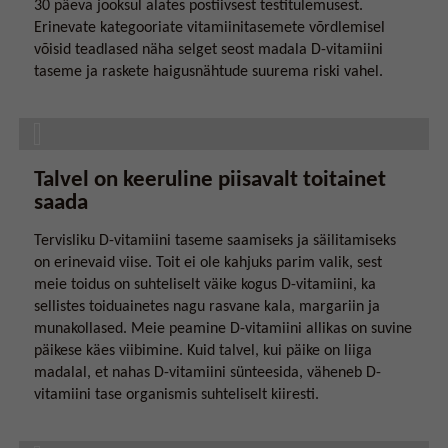
30 päeva jooksul alates postiivsest testitulemusest.
Erinevate kategooriate vitamiinitasemete võrdlemisel
võisid teadlased näha selget seost madala D-vitamiini
taseme ja raskete haigusnähtude suurema riski vahel.
Talvel on keeruline piisavalt toitainet
saada
Tervisliku D-vitamiini taseme saamiseks ja säilitamiseks
on erinevaid viise. Toit ei ole kahjuks parim valik, sest
meie toidus on suhteliselt väike kogus D-vitamiini, ka
sellistes toiduainetes nagu rasvane kala, margariin ja
munakollased. Meie peamine D-vitamiini allikas on suvine
päikese käes viibimine. Kuid talvel, kui päike on liiga
madalal, et nahas D-vitamiini sünteesida, väheneb D-
vitamiini tase organismis suhteliselt kiiresti.