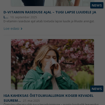
NEWS
D-VITAMIIN RASEDUSE AJAL – TUGI LAPSE LUUDELE JA
L...
10. september 2025
D-vitamiin raseduse ajal aitab toetada lapse luude ja lihaste arengut.
Loe edasi
NEWS
IGA KAHEKSAS ÕIETOLMUALLERGIK KOGEB KEVADEL
SUUREM...
27. mai 2025
Õietolmuallergia võib tuua kevadväsimuse – avasta looduslik leevendus