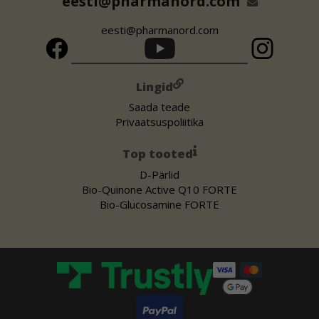
eesti@pharmanord.com
eesti@pharmanord.com
Lingid
Saada teade
Privaatsuspoliitika
Top tooted
D-Pärlid
Bio-Quinone Active Q10 FORTE
Bio-Glucosamine FORTE