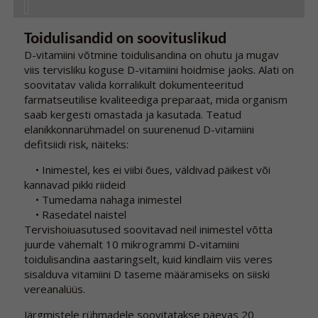
Toidulisandid on soovituslikud
D-vitamiini võtmine toidulisandina on ohutu ja mugav
viis tervisliku koguse D-vitamiini hoidmise jaoks. Alati on
soovitatav valida korralikult dokumenteeritud
farmatseutilise kvaliteediga preparaat, mida organism
saab kergesti omastada ja kasutada. Teatud
elanikkonnarühmadel on suurenenud D-vitamiini
defitsiidi risk, näiteks:
• Inimestel, kes ei viibi õues, väldivad päikest või
kannavad pikki riideid
• Tumedama nahaga inimestel
• Rasedatel naistel
Tervishoiuasutused soovitavad neil inimestel võtta
juurde vähemalt 10 mikrogrammi D-vitamiini
toidulisandina aastaringselt, kuid kindlaim viis veres
sisalduva vitamiini D taseme määramiseks on siiski
vereanalüüs.
Järgmistele rühmadele soovitatakse päevas 20