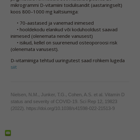
mikrogrammi D-vitamiini toidulisandit (aastaringselt)
koos 800–1000 mg kaltsiumiga:
• 70-aastased ja vanemad inimesed
• hooldekodu elanikud või koduhooldust saavad
inimesed (olenemata nende vanusest)
• isikud, kellel on suurenenud osteoporoosi risk
(olenemata vanusest).
D-vitamiiniga tehtud uuringutest saad rohkem lugeda
siit
Nielsen, N.M., Junker, T.G., Cohen, A.S. et al. Vitamin D
status and severity of COVID-19. Sci Rep 12, 19823
(2022). https://doi.org/10.1038/s41598-022-21513-9