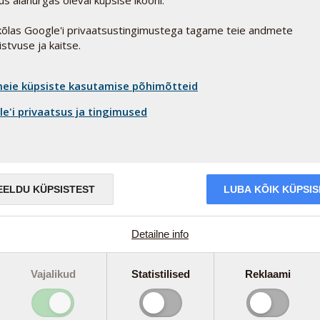
s alanurgas oleval küpsise ikooni.
eesti@pharmanord.com
õlas Google'i privaatsustingimustega tagame teie andmete
istvuse ja kaitse.
eie küpsiste kasutamise põhimõtteid
e'i privaatsus ja tingimused
EELDU KÜPSISTEST
LUBA KÕIK KÜPSI
Detailne info
Vajalikud
Statistilised
Reklaami