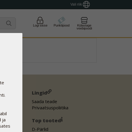
Vali riik
Logi sisse
Punktipood
Külastage
veebipoodi
te
Lingid
ti.
Saada teade
Privaatsuspoliitika
abil
 ja
Top tooted
psates
D-Pärlid