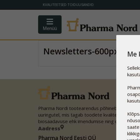
KVALITEETSED TOIDULISANDID
Menüü
Newsletters-600px
Me 
Selle
kasut
Pharm
osapo
kasut
Pharma Nordi tootearendus põhineb teaduslike
Klõps
uuringutel, mis tagab toodete kvaliteedi, optim
nõuso
biosaadavuse ehk imendumise ning ohutuse.
saate
Aadress
klikki
Pharma Nord Eesti OÜ