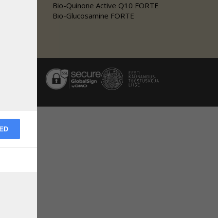
Bio-Quinone Active Q10 FORTE
Bio-Glucosamine FORTE
SED