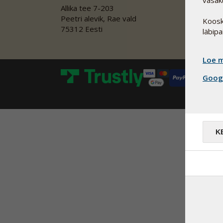
vasaku
Allika tee 7-203
Peetri alevik, Rae vald
Koosk
75312 Eesti
läbipa
Loe m
Googl
K