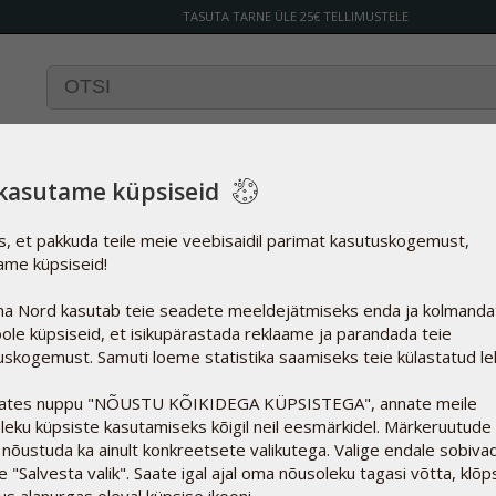
TASUTA TARNE ÜLE 25€ TELLIMUSTELE
kasutame küpsiseid
ks, et pakkuda teile meie veebisaidil parimat kasutuskogemust,
ame küpsiseid!
a Nord kasutab teie seadete meeldejätmiseks enda ja kolmanda
ole küpsiseid, et isikupärastada reklaame ja parandada teie
Kõnedele ja kirjadele vastame:
uskogemust. Samuti loeme statistika saamiseks teie külastatud leh
E-R 9.00-17.00
l
ates nuppu "NÕUSTU KÕIKIDEGA KÜPSISTEGA", annate meile
aalse
Telefon: 646 1030
leku küpsiste kasutamiseks kõigil neil eesmärkidel. Märkeruutude 
 nõustuda ka ainult konkreetsete valikutega. Valige endale sobivad
eesti@pharmanord.com
ge "Salvesta valik". Saate igal ajal oma nõusoleku tagasi võtta, klõ