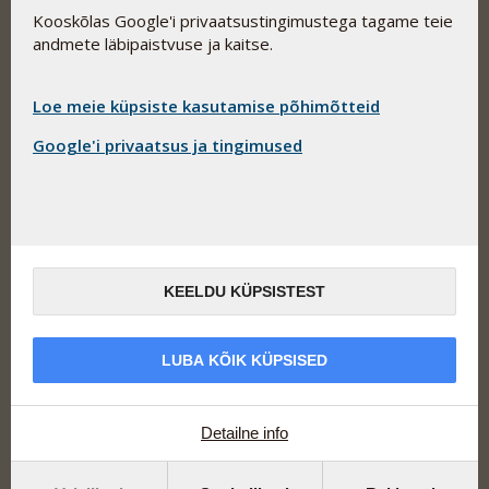
Pharma Nord Eesti OÜ
Kooskõlas Google'i privaatsustingimustega tagame teie
Allika tee 7-203
andmete läbipaistvuse ja kaitse.
Peetri alevik, Rae vald
75312 Eesti
Kõnedele ja kirjadele vastame:
Loe meie küpsiste kasutamise põhimõtteid
E-R 9.00-17.00
Google'i privaatsus ja tingimused
Telefon: 646 1030
eesti@pharmanord.com
eesti@pharmanord.com
KEELDU KÜPSISTEST
Lingid
LUBA KÕIK KÜPSISED
Saada teade
Privaatsuspoliitika
Detailne info
Top tooted
D-Pärlid