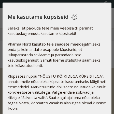
KVALITEETSED TOIDULISANDID
Vali riik
Me kasutame küpsiseid
Menüü
Selleks, et pakkuda teile meie veebisaidil parimat
kasutuskogemust, kasutame küpsiseid!
Pharma Nord kasutab teie seadete meeldejätmiseks
Tänan
enda ja kolmandate osapoole küpsiseid, et
isikupärastada reklaame ja parandada teie
kasutuskogemust. Samuti loeme statistika saamiseks
teie külastatud lehti.
Klõpsates nuppu "NÕUSTU KÕIKIDEGA KÜPSISTEGA",
annate meile nõusoleku küpsiste kasutamiseks kõigil neil
eesmärkidel. Märkeruutude abil saate nõustuda ka ainult
Pharma Nordi tootearendus põhineb teaduslikel uuringutel,
konkreetsete valikutega. Valige endale sobivad ja
mis tagab toodete kvaliteedi, optimaalse biosaadavuse
klikkige "Salvesta valik". Saate igal ajal oma nõusoleku
ehk imendumise ning ohutuse.
tagasi võtta, klõpsates vasakus alanurgas oleval küpsise
Aadress
ikooni.