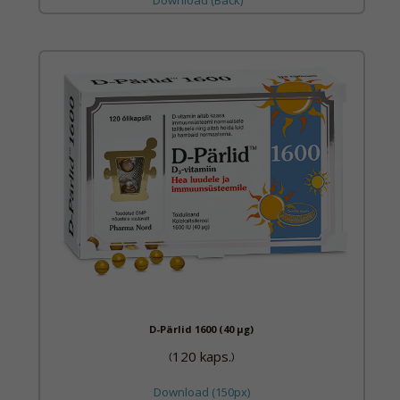
D-Pärlid 1600 (40 µg)
120 kaps.
(
)
Download (150px)