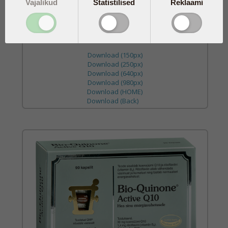
Vajalikud
Statistilised
Reklaami
Bio-Quinone Active Q10 30 mg
30 kaps.
(
)
Download (150px)
Download (250px)
Download (640px)
Download (980px)
Download (HOME)
Download (Back)