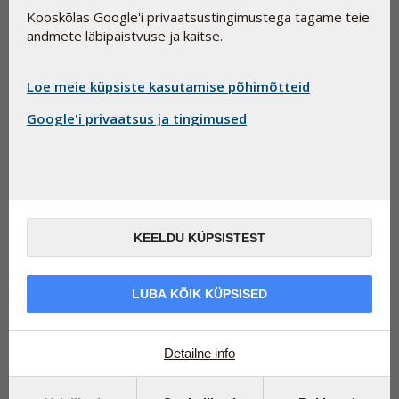
Pharma Nordi meeskond
Kooskõlas Google'i privaatsustingimustega tagame teie
andmete läbipaistvuse ja kaitse.
OTSI
Loe meie küpsiste kasutamise põhimõtteid
Toidulisandid
Google'i privaatsus ja tingimused
KEELDU KÜPSISTEST
LUBA KÕIK KÜPSISED
Detailne info