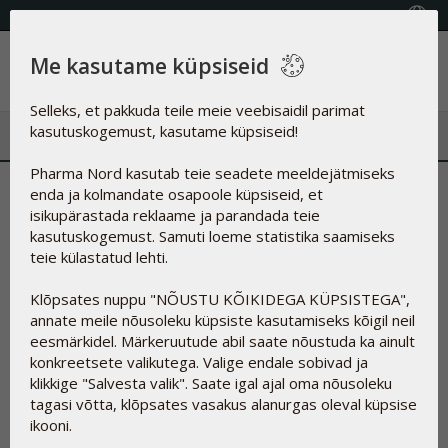
KVALITEETSED TOIDULISANDID
Vali riik
Me kasutame küpsiseid
Menüü
Selleks, et pakkuda teile meie veebisaidil parimat
kasutuskogemust, kasutame küpsiseid!
Pharma Nord kasutab teie seadete meeldejätmiseks
Tootepildid
enda ja kolmandate osapoole küpsiseid, et
isikupärastada reklaame ja parandada teie
kasutuskogemust. Samuti loeme statistika saamiseks
<<Mine tagasi
teie külastatud lehti.
Hea ajakirjanik, blogija või jaemüüja,
Klõpsates nuppu "NÕUSTU KÕIKIDEGA KÜPSISTEGA",
Need tootepildid on mõeldud vabaks kasutamiseks kui
annate meile nõusoleku küpsiste kasutamiseks kõigil neil
mainite või tutvustate Pharma Nordi tooteid. Kui te ei leia
eesmärkidel. Märkeruutude abil saate nõustuda ka ainult
seda, mida otsite või vajate lisainfot, võtke meiega julgelt
konkreetsete valikutega. Valige endale sobivad ja
ühendust kas e-maili (eesti@pharmanord.com) või telefoni
klikkige "Salvesta valik". Saate igal ajal oma nõusoleku
(646 1030) teel.
tagasi võtta, klõpsates vasakus alanurgas oleval küpsise
Parimate soovidega,
ikooni.