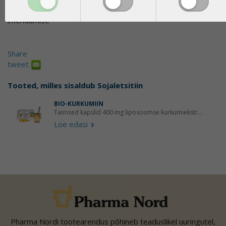
millega kurkumiini aktiivsed koostisained mikrokapsuleeritaks
imendumist.
Share
tweet
Tooted, milles sisaldub
Sojaletsitiin
BIO-KURKUMIIN
Taimsed kapslid 400 mg liposoomse kurkumiekstr...
Loe edasi
Pharma Nordi tootearendus põhineb teaduslikel uuringutel,