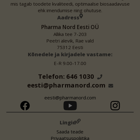
mis tagab toodete kvaliteedi, optimaalse biosaadavuse
ehk imendumise ning ohutuse.
Aadress
Pharma Nord Eesti OÜ
Allika tee 7-203
Peetri alevik, Rae vald
75312 Eesti
Kõnedele ja kirjadele vastame:
E-R 9.00-17.00
Telefon: 646 1030
eesti@pharmanord.com
eesti@pharmanord.com
Lingid
Saada teade
Privaatsuspoliitika