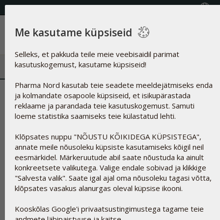
KVALITEETSED TOIDULISANDID
Vali riik
Me kasutame küpsiseid
Menüü
Selleks, et pakkuda teile meie veebisaidil parimat
kasutuskogemust, kasutame küpsiseid!
Pharma Nord kasutab teie seadete meeldejätmiseks enda
Sojaletsitiin
ja kolmandate osapoole küpsiseid, et isikupärastada
reklaame ja parandada teie kasutuskogemust. Samuti
loeme statistika saamiseks teie külastatud lehti.
Klõpsates nuppu "NÕUSTU KÕIKIDEGA KÜPSISTEGA",
annate meile nõusoleku küpsiste kasutamiseks kõigil neil
eesmärkidel. Märkeruutude abil saate nõustuda ka ainult
konkreetsete valikutega. Valige endale sobivad ja klikkige
"Salvesta valik". Saate igal ajal oma nõusoleku tagasi võtta,
klõpsates vasakus alanurgas oleval küpsise ikooni.
Kooskõlas Google'i privaatsustingimustega tagame teie
andmete läbipaistvuse ja kaitse.