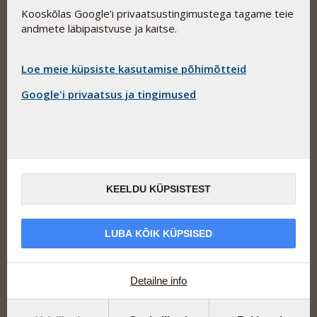
ehk imendumise ning ohutuse.
Kooskõlas Google'i privaatsustingimustega tagame teie
Aadress
andmete läbipaistvuse ja kaitse.
Pharma Nord Eesti OÜ
Allika tee 7-203
Loe meie küpsiste kasutamise põhimõtteid
Peetri alevik, Rae vald
75312 Eesti
Google'i privaatsus ja tingimused
Kõnedele ja kirjadele vastame:
E-R 9.00-17.00
Telefon: 646 1030
eesti@pharmanord.com
KEELDU KÜPSISTEST
eesti@pharmanord.com
LUBA KÕIK KÜPSISED
Lingid
Detailne info
Saada teade
Privaatsuspoliitika