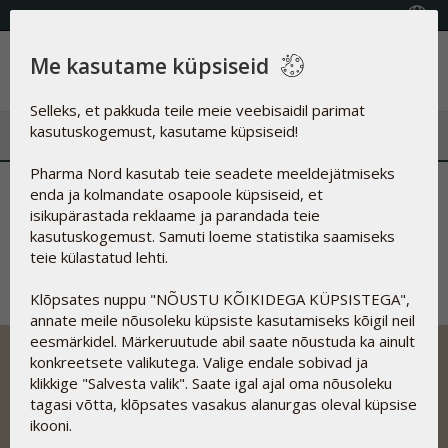
KVALITEETSED TOIDULISANDID
Vali riik
Me kasutame küpsiseid
Menüü
Selleks, et pakkuda teile meie veebisaidil parimat
kasutuskogemust, kasutame küpsiseid!
Pharma Nord kasutab teie seadete meeldejätmiseks
Sinu TASUTA toode toimetatakse kohale ühe meie töötaja
enda ja kolmandate osapoole küpsiseid, et
poolt või postiga.
isikupärastada reklaame ja parandada teie
kasutuskogemust. Samuti loeme statistika saamiseks
Pöördu tagasi Pharma Nordi veebilehele
teie külastatud lehti.
Klõpsates nuppu "NÕUSTU KÕIKIDEGA KÜPSISTEGA",
annate meile nõusoleku küpsiste kasutamiseks kõigil neil
eesmärkidel. Märkeruutude abil saate nõustuda ka ainult
konkreetsete valikutega. Valige endale sobivad ja
klikkige "Salvesta valik". Saate igal ajal oma nõusoleku
tagasi võtta, klõpsates vasakus alanurgas oleval küpsise
Pharma Nordi tootearendus põhineb teaduslikel uuringutel,
ikooni.
mis tagab toodete kvaliteedi, optimaalse biosaadavuse