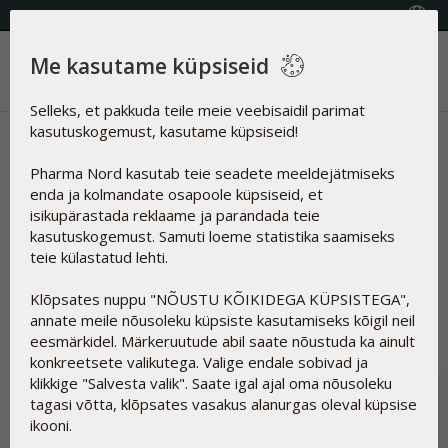
KVALITEETSED TOIDULISANDID
Vali riik
Me kasutame küpsiseid
Menüü
Selleks, et pakkuda teile meie veebisaidil parimat
kasutuskogemust, kasutame küpsiseid!
Uudised | Curcumin
Pharma Nord kasutab teie seadete meeldejätmiseks
Artiklid
enda ja kolmandate osapoole küpsiseid, et
isikupärastada reklaame ja parandada teie
kasutuskogemust. Samuti loeme statistika saamiseks
teie külastatud lehti.
Lähtesta
Curcumin
Klõpsates nuppu "NÕUSTU KÕIKIDEGA KÜPSISTEGA",
annate meile nõusoleku küpsiste kasutamiseks kõigil neil
eesmärkidel. Märkeruutude abil saate nõustuda ka ainult
konkreetsete valikutega. Valige endale sobivad ja
klikkige "Salvesta valik". Saate igal ajal oma nõusoleku
tagasi võtta, klõpsates vasakus alanurgas oleval küpsise
ikooni.