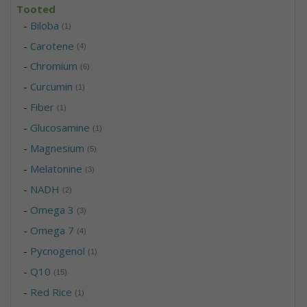
Tooted
-
Biloba
(1)
-
Carotene
(4)
-
Chromium
(6)
-
Curcumin
(1)
-
Fiber
(1)
-
Glucosamine
(1)
-
Magnesium
(5)
-
Melatonine
(3)
-
NADH
(2)
-
Omega 3
(3)
-
Omega 7
(4)
-
Pycnogenol
(1)
-
Q10
(15)
-
Red Rice
(1)