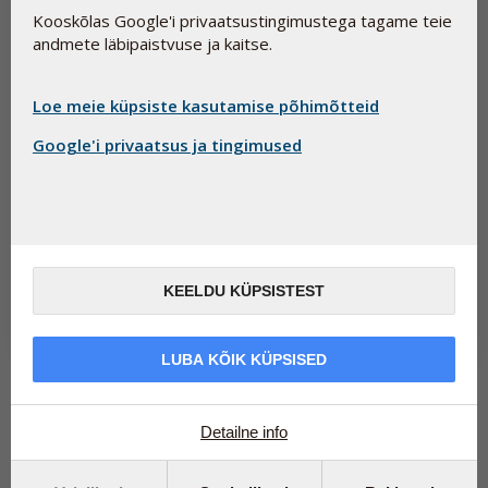
Kooskõlas Google'i privaatsustingimustega tagame teie
andmete läbipaistvuse ja kaitse.
Loe meie küpsiste kasutamise põhimõtteid
Google'i privaatsus ja tingimused
Kas sind vaevavad kanged liigesed?
14. august 2023
Vananedes kaotavad meie lihased jõudu ja muutuvad jäigemaks
ning vähem elastseks. Kas teadsid, et lahendus võib olla üsna
KEELDU KÜPSISTEST
lihtne? Loe p...
Loe edasi
LUBA KÕIK KÜPSISED
Loe lähemalt
...
Detailne info
Teemad