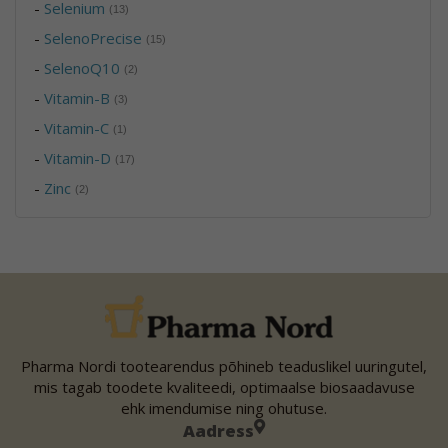
-
Selenium
(13)
-
SelenoPrecise
(15)
-
SelenoQ10
(2)
-
Vitamin-B
(3)
-
Vitamin-C
(1)
-
Vitamin-D
(17)
-
Zinc
(2)
Pharma Nordi tootearendus põhineb teaduslikel uuringutel,
mis tagab toodete kvaliteedi, optimaalse biosaadavuse
ehk imendumise ning ohutuse.
Aadress