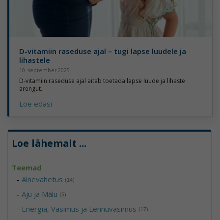
D-vitamiin raseduse ajal – tugi lapse luudele ja
lihastele
10. september 2025
D-vitamiin raseduse ajal aitab toetada lapse luude ja lihaste
arengut.
Loe edasi
Loe lähemalt
...
Teemad
-
Ainevahetus
(14)
-
Aju ja Mälu
(5)
-
Energia, Väsimus ja Lennuväsimus
(17)