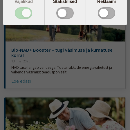
Vajalikud
Statistilised
Reklaami
Bio-NAD+ Booster – tugi väsimuse ja kurnatuse
korral
13. mai 2026
NAD tase langeb vanusega. Toeta rakkude energiavahetust ja
vähenda väsimust teaduspõhiselt.
Loe edasi