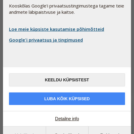
Kooskõlas Google'i privaatsustingimustega tagame teie
andmete läbipaistvuse ja kaitse.
Loe meie küpsiste kasutamise põhimõtteid
Google'i privaatsus ja tingimused
Kuidas nautida päikest tervislikul viisil
12. juuni 2026
Päike, nahk ja beetakaroteen – kuidas toetada naha loomulikku
kaitsevõimet seestpoolt.
KEELDU KÜPSISTEST
Loe edasi
LUBA KÕIK KÜPSISED
Detailne info