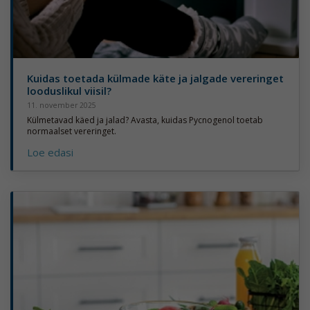
Kuidas toetada külmade käte ja jalgade vereringet
looduslikul viisil?
11. november 2025
Külmetavad käed ja jalad? Avasta, kuidas Pycnogenol toetab
normaalset vereringet.
Loe edasi