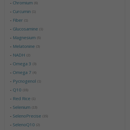
-
Chromium
(6)
-
Curcumin
(1)
-
Fiber
(1)
-
Glucosamine
(1)
-
Magnesium
(5)
-
Melatonine
(3)
-
NADH
(2)
-
Omega 3
(3)
-
Omega 7
(4)
-
Pycnogenol
(1)
-
Q10
(15)
-
Red Rice
(1)
-
Selenium
(13)
-
SelenoPrecise
(15)
-
SelenoQ10
(2)