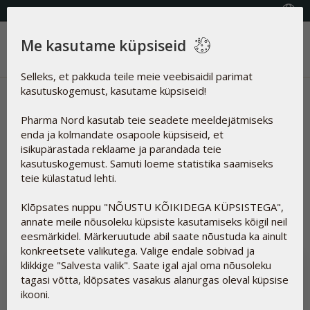
KVALITEETSED TOIDULISANDID
Vali riik
Me kasutame küpsiseid
Menüü
Selleks, et pakkuda teile meie veebisaidil parimat
kasutuskogemust, kasutame küpsiseid!
Uudised | Magnesium
Pharma Nord kasutab teie seadete meeldejätmiseks
Artiklid
enda ja kolmandate osapoole küpsiseid, et
isikupärastada reklaame ja parandada teie
kasutuskogemust. Samuti loeme statistika saamiseks
teie külastatud lehti.
Lähtesta
Klõpsates nuppu "NÕUSTU KÕIKIDEGA KÜPSISTEGA",
annate meile nõusoleku küpsiste kasutamiseks kõigil neil
eesmärkidel. Märkeruutude abil saate nõustuda ka ainult
konkreetsete valikutega. Valige endale sobivad ja
klikkige "Salvesta valik". Saate igal ajal oma nõusoleku
tagasi võtta, klõpsates vasakus alanurgas oleval küpsise
ikooni.