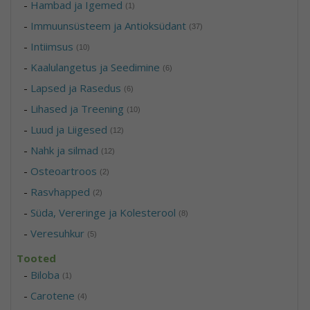
-
Hambad ja Igemed
(1)
-
Immuunsüsteem ja Antioksüdant
(37)
-
Intiimsus
(10)
-
Kaalulangetus ja Seedimine
(6)
-
Lapsed ja Rasedus
(6)
-
Lihased ja Treening
(10)
-
Luud ja Liigesed
(12)
-
Nahk ja silmad
(12)
-
Osteoartroos
(2)
-
Rasvhapped
(2)
-
Süda, Vereringe ja Kolesterool
(8)
-
Veresuhkur
(5)
Tooted
-
Biloba
(1)
-
Carotene
(4)