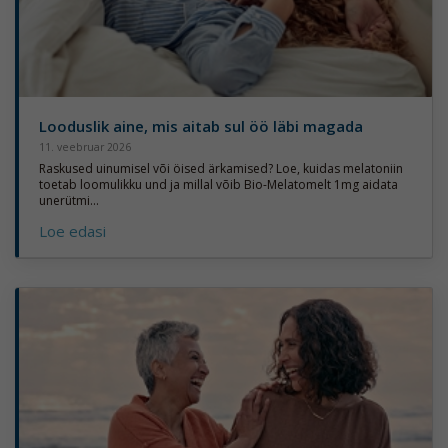
Looduslik aine, mis aitab sul öö läbi magada
11. veebruar 2026
Raskused uinumisel või öised ärkamised? Loe, kuidas melatoniin
toetab loomulikku und ja millal võib Bio-Melatomelt 1mg aidata
unerütmi...
Loe edasi