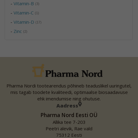
-
Vitamin-B
(3)
-
Vitamin-C
(1)
-
Vitamin-D
(17)
-
Zinc
(2)
Pharma Nordi tootearendus põhineb teaduslikel uuringutel,
mis tagab toodete kvaliteedi, optimaalse biosaadavuse
ehk imendumise ning ohutuse.
Aadress
Pharma Nord Eesti OÜ
Allika tee 7-203
Peetri alevik, Rae vald
75312 Eesti