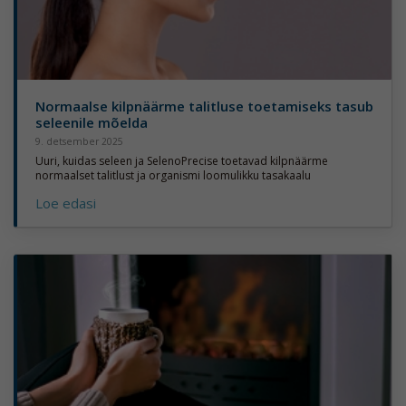
Normaalse kilpnäärme talitluse toetamiseks tasub
seleenile mõelda
9. detsember 2025
Uuri, kuidas seleen ja SelenoPrecise toetavad kilpnäärme
normaalset talitlust ja organismi loomulikku tasakaalu
Loe edasi