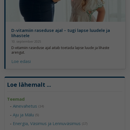
D-vitamiin raseduse ajal – tugi lapse luudele ja
lihastele
10. september 2025
D-vitamiin raseduse ajal aitab toetada lapse luude ja lihaste
arengut.
Loe edasi
Loe lähemalt
...
Teemad
-
Ainevahetus
(14)
-
Aju ja Mälu
(5)
-
Energia, Väsimus ja Lennuväsimus
(17)