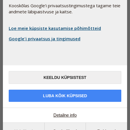
Kooskõlas Google'i privaatsustingimustega tagame teie
andmete läbipaistvuse ja kaitse.
Loe meie küpsiste kasutamise põhimõtteid
Google'i privaatsus ja tingimused
Kuidas nautida päikest tervislikul viisil
12. juuni 2026
Päike, nahk ja beetakaroteen – kuidas toetada naha loomulikku
kaitsevõimet seestpoolt.
KEELDU KÜPSISTEST
Loe edasi
LUBA KÕIK KÜPSISED
Detailne info