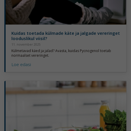
Kuidas toetada külmade käte ja jalgade vereringet
looduslikul viisil?
11. november 2025
Külmetavad käed ja jalad? Avasta, kuidas Pycnogenol toetab
normaalset vereringet.
Loe edasi