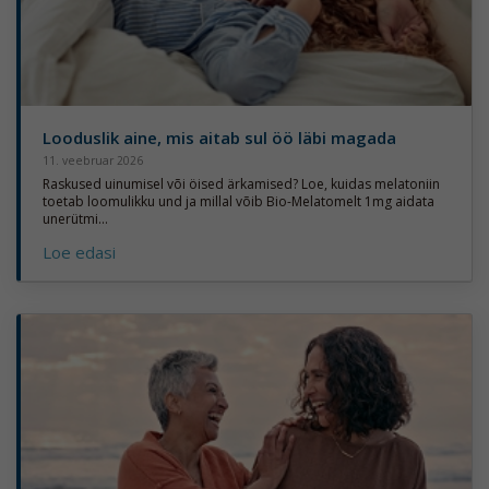
Looduslik aine, mis aitab sul öö läbi magada
11. veebruar 2026
Raskused uinumisel või öised ärkamised? Loe, kuidas melatoniin
toetab loomulikku und ja millal võib Bio-Melatomelt 1mg aidata
unerütmi...
Loe edasi