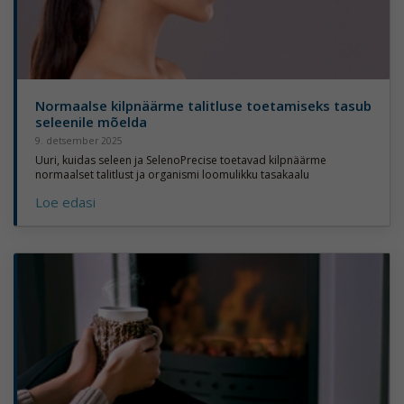
Normaalse kilpnäärme talitluse toetamiseks tasub
seleenile mõelda
9. detsember 2025
Uuri, kuidas seleen ja SelenoPrecise toetavad kilpnäärme
normaalset talitlust ja organismi loomulikku tasakaalu
Loe edasi