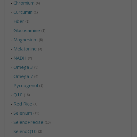
-
Chromium
(6)
-
Curcumin
(1)
-
Fiber
(1)
-
Glucosamine
(1)
-
Magnesium
(5)
-
Melatonine
(3)
-
NADH
(2)
-
Omega 3
(3)
-
Omega 7
(4)
-
Pycnogenol
(1)
-
Q10
(15)
-
Red Rice
(1)
-
Selenium
(13)
-
SelenoPrecise
(15)
-
SelenoQ10
(2)