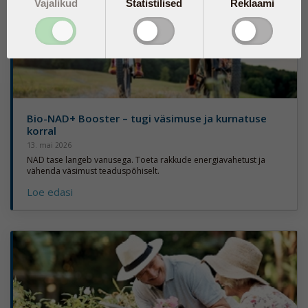
Vajalikud
Statistilised
Reklaami
Bio-NAD+ Booster – tugi väsimuse ja kurnatuse
korral
13. mai 2026
NAD tase langeb vanusega. Toeta rakkude energiavahetust ja
vähenda väsimust teaduspõhiselt.
Loe edasi