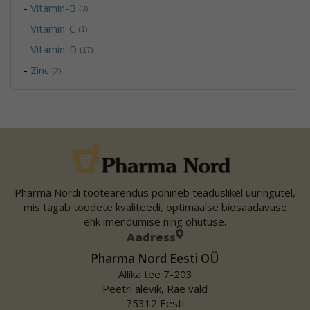
-
Vitamin-B
(3)
-
Vitamin-C
(1)
-
Vitamin-D
(17)
-
Zinc
(2)
Pharma Nordi tootearendus põhineb teaduslikel uuringutel,
mis tagab toodete kvaliteedi, optimaalse biosaadavuse
ehk imendumise ning ohutuse.
Aadress
Pharma Nord Eesti OÜ
Allika tee 7-203
Peetri alevik, Rae vald
75312 Eesti