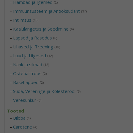
-
Hambad ja Igemed
(1)
-
Immuunsüsteem ja Antioksüdant
(37)
-
Intiimsus
(10)
-
Kaalulangetus ja Seedimine
(6)
-
Lapsed ja Rasedus
(6)
-
Lihased ja Treening
(10)
-
Luud ja Liigesed
(12)
-
Nahk ja silmad
(12)
-
Osteoartroos
(2)
-
Rasvhapped
(2)
-
Süda, Vereringe ja Kolesterool
(8)
-
Veresuhkur
(5)
Tooted
-
Biloba
(1)
-
Carotene
(4)