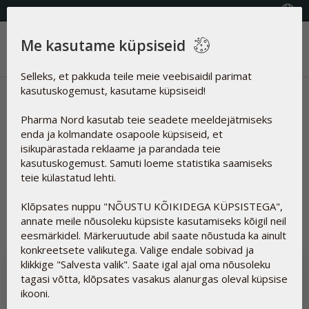
KVALITEETSED TOIDULISANDID
Vali riik
Me kasutame küpsiseid
Menüü
Selleks, et pakkuda teile meie veebisaidil parimat
kasutuskogemust, kasutame küpsiseid!
Uudised | Curcuma longa
Pharma Nord kasutab teie seadete meeldejätmiseks
Artiklid
enda ja kolmandate osapoole küpsiseid, et
isikupärastada reklaame ja parandada teie
kasutuskogemust. Samuti loeme statistika saamiseks
teie külastatud lehti.
Lähtesta
Klõpsates nuppu "NÕUSTU KÕIKIDEGA KÜPSISTEGA",
annate meile nõusoleku küpsiste kasutamiseks kõigil neil
eesmärkidel. Märkeruutude abil saate nõustuda ka ainult
konkreetsete valikutega. Valige endale sobivad ja
klikkige "Salvesta valik". Saate igal ajal oma nõusoleku
tagasi võtta, klõpsates vasakus alanurgas oleval küpsise
ikooni.