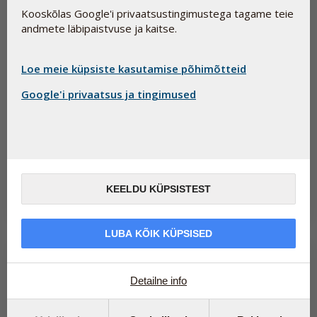
Kooskõlas Google'i privaatsustingimustega tagame teie
andmete läbipaistvuse ja kaitse.
Loe meie küpsiste kasutamise põhimõtteid
Google'i privaatsus ja tingimused
Kuidas nautida päikest tervislikul viisil
12. juuni 2026
Päike, nahk ja beetakaroteen – kuidas toetada naha loomulikku
kaitsevõimet seestpoolt.
KEELDU KÜPSISTEST
Loe edasi
LUBA KÕIK KÜPSISED
Detailne info