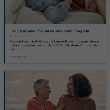
Looduslik aine, mis aitab sul öö läbi magada
11. veebruar 2026
Raskused uinumisel või öised ärkamised? Loe, kuidas melatoniin
toetab loomulikku und ja millal võib Bio-Melatomelt 1mg aidata
unerütmi...
Loe edasi