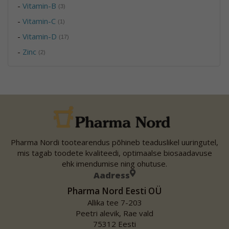
-
Vitamin-B
(3)
-
Vitamin-C
(1)
-
Vitamin-D
(17)
-
Zinc
(2)
Pharma Nordi tootearendus põhineb teaduslikel uuringutel,
mis tagab toodete kvaliteedi, optimaalse biosaadavuse
ehk imendumise ning ohutuse.
Aadress
Pharma Nord Eesti OÜ
Allika tee 7-203
Peetri alevik, Rae vald
75312 Eesti