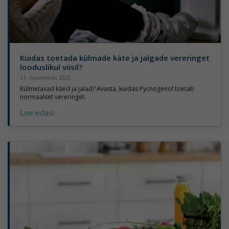
Kuidas toetada külmade käte ja jalgade vereringet
looduslikul viisil?
11. november 2025
Külmetavad käed ja jalad? Avasta, kuidas Pycnogenol toetab
normaalset vereringet.
Loe edasi