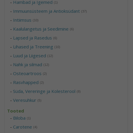
-
Hambad ja Igemed
(1)
-
Immuunsüsteem ja Antioksüdant
(37)
-
Intiimsus
(10)
-
Kaalulangetus ja Seedimine
(6)
-
Lapsed ja Rasedus
(6)
-
Lihased ja Treening
(10)
-
Luud ja Liigesed
(12)
-
Nahk ja silmad
(12)
-
Osteoartroos
(2)
-
Rasvhapped
(2)
-
Süda, Vereringe ja Kolesterool
(8)
-
Veresuhkur
(5)
Tooted
-
Biloba
(1)
-
Carotene
(4)