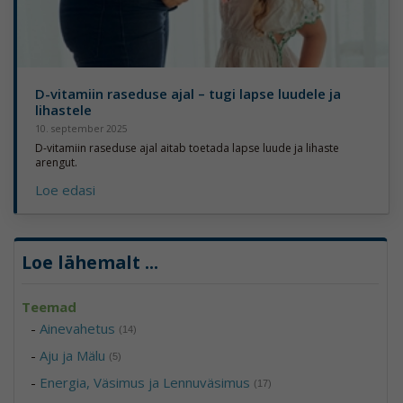
D-vitamiin raseduse ajal – tugi lapse luudele ja
lihastele
10. september 2025
D-vitamiin raseduse ajal aitab toetada lapse luude ja lihaste
arengut.
Loe edasi
Loe lähemalt
...
Teemad
-
Ainevahetus
(14)
-
Aju ja Mälu
(5)
-
Energia, Väsimus ja Lennuväsimus
(17)