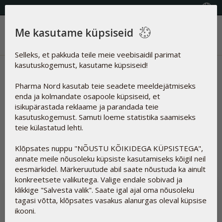
KVALITEETSED TOIDULISANDID
Vali riik
Me kasutame küpsiseid
Menüü
Selleks, et pakkuda teile meie veebisaidil parimat
kasutuskogemust, kasutame küpsiseid!
Uudised | Bio-Chromium
Pharma Nord kasutab teie seadete meeldejätmiseks
Artiklid
enda ja kolmandate osapoole küpsiseid, et
isikupärastada reklaame ja parandada teie
kasutuskogemust. Samuti loeme statistika saamiseks
teie külastatud lehti.
Lähtesta
Klõpsates nuppu "NÕUSTU KÕIKIDEGA KÜPSISTEGA",
annate meile nõusoleku küpsiste kasutamiseks kõigil neil
eesmärkidel. Märkeruutude abil saate nõustuda ka ainult
konkreetsete valikutega. Valige endale sobivad ja
klikkige "Salvesta valik". Saate igal ajal oma nõusoleku
tagasi võtta, klõpsates vasakus alanurgas oleval küpsise
ikooni.