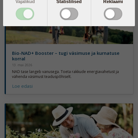
Vajalikud
Statistilised
Reklaami
Bio-NAD+ Booster – tugi väsimuse ja kurnatuse
korral
13. mai 2026
NAD tase langeb vanusega. Toeta rakkude energiavahetust ja
vähenda väsimust teaduspõhiselt.
Loe edasi