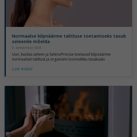
Normaalse kilpnäärme talitluse toetamiseks tasub
seleenile mõelda
9. detsember 2025
Uuri, kuidas seleen ja SelenoPrecise toetavad kilpnäärme
normaalset talitlust ja organismi loomulikku tasakaalu
Loe edasi