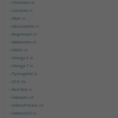
-
Chromium
(6)
-
Curcumin
(1)
-
Fiber
(1)
-
Glucosamine
(1)
-
Magnesium
(5)
-
Melatonine
(3)
-
NADH
(2)
-
Omega 3
(3)
-
Omega 7
(4)
-
Pycnogenol
(1)
-
Q10
(15)
-
Red Rice
(1)
-
Selenium
(13)
-
SelenoPrecise
(15)
-
SelenoQ10
(2)