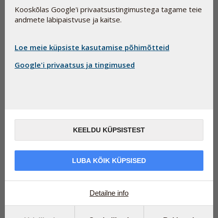
Kooskõlas Google'i privaatsustingimustega tagame teie
Lisaained ja E-numbrid ei ole tingimata sünteetilise keemia
andmete läbipaistvuse ja kaitse.
sünonüümid. Ühena mitmetest võib näiteks tuua glütserooli
(E422), mis on toiduainete looduslik koostisosa või pektiini
(E440), mida leidub looduslikult puuviljades ja köögiviljades.
Loe meie küpsiste kasutamise põhimõtteid
Google'i privaatsus ja tingimused
KEELDU KÜPSISTEST
LUBA KÕIK KÜPSISED
Detailne info