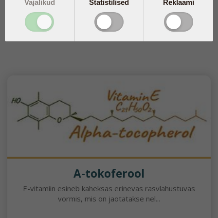
Vajalikud
Statistilised
Reklaami
A-tokoferool
E-vitamiin esineb kaheksas erinevas rasvlahustuvas
vormis, mis on jaotatakse nel...