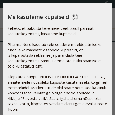
KVALITEETSED TOIDULISANDID
Vali riik
Me kasutame küpsiseid
Menüü
Selleks, et pakkuda teile meie veebisaidil parimat
kasutuskogemust, kasutame küpsiseid!
Pharma Nord kasutab teie seadete meeldejätmiseks
Koostisosade ülevaade
enda ja kolmandate osapoole küpsiseid, et
isikupärastada reklaame ja parandada teie
Mis on meie toodete sees?
kasutuskogemust. Samuti loeme statistika saamiseks
teie külastatud lehti.
Toidulisandite ja taimsete preparaatide tootmise puhul ei
Klõpsates nuppu "NÕUSTU KÕIKIDEGA KÜPSISTEGA",
ole alati võimalik vältida lisaainete kasutamist.
annate meile nõusoleku küpsiste kasutamiseks kõigil neil
Lisaainete eesmärk on muuhulgas aidata aktiivsetel
eesmärkidel. Märkeruutude abil saate nõustuda ka ainult
koostisosadel tablettides ja kapslites koos püsida; kaitsta
konkreetsete valikutega. Valige endale sobivad ja
neid õhuhapniku käes toimuva lagunemise, mikroorganismide
klikkige "Salvesta valik". Saate igal ajal oma nõusoleku
ja UV-kiirguse eest; reguleerida kontsistentsi; parandada
tagasi võtta, klõpsates vasakus alanurgas oleval küpsise
maitset; muuta neid lihtsamini neelatavaks ning mõnel juhul
ikooni.
ka muuta preparaadi välimust kutsuvamaks.