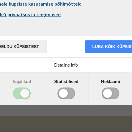
eie küpsiste kasutamise põhimõtteid
e'i privaatsus ja tingimused
EELDU KÜPSISTEST
LUBA KÕIK KÜPSI
..
Detailne info
Vajalikud
Statistilised
Reklaami