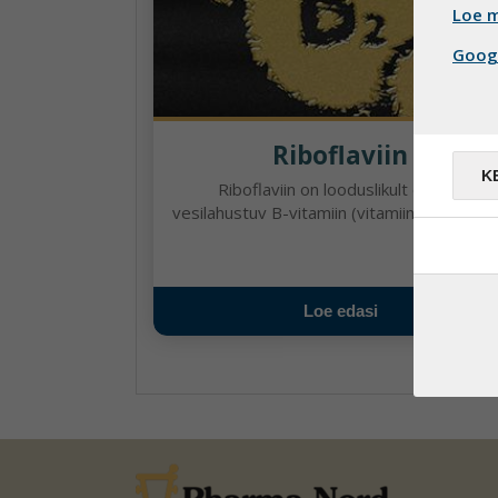
Loe m
Googl
Riboflaviin
K
Riboflaviin on looduslikult esinev
vesilahustuv B-vitamiin (vitamiin B2). Ribofl.
Loe edasi