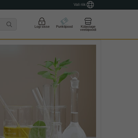
Vali riik
Logi sisse
Punktipood
Külastage
veebipoodi