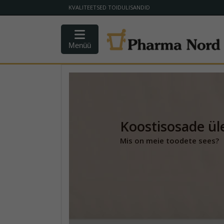
KVALITEETSED TOIDULISANDID
Menüü
Koostisosade ül
Mis on meie toodete sees?