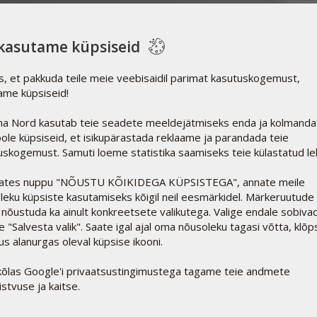
kasutame küpsiseid
se puhul ei ole alati võimalik vältida lisaainete kasutamist.
ks, et pakkuda teile meie veebisaidil parimat kasutuskogemust,
setel koostisosadel tablettides ja kapslites koos püsida;
ame küpsiseid!
ise, mikroorganismide ja UV-kiirguse eest; reguleerida
 lihtsamini neelatavaks ning mõnel juhul ka muuta preparaadi
a Nord kasutab teie seadete meeldejätmiseks enda ja kolmanda
ole küpsiseid, et isikupärastada reklaame ja parandada teie
eetilise keemia sünonüümid. Ühena mitmetest võib näiteks
uskogemust. Samuti loeme statistika saamiseks teie külastatud leh
oduslik koostisosa või pektiini (E440), mida leidub looduslikult
ates nuppu "NÕUSTU KÕIKIDEGA KÜPSISTEGA", annate meile
leku küpsiste kasutamiseks kõigil neil eesmärkidel. Märkeruutude 
 nõustuda ka ainult konkreetsete valikutega. Valige endale sobivad
ge "Salvesta valik". Saate igal ajal oma nõusoleku tagasi võtta, klõ
s alanurgas oleval küpsise ikooni.
õlas Google'i privaatsustingimustega tagame teie andmete
istvuse ja kaitse.