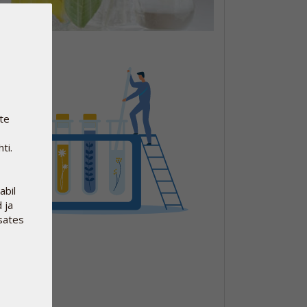
te
ti.
abil
 ja
psates