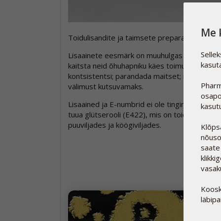
Me 
Toidulisandite ja taimsete preparaatide tootmi
Selle
Lisaainete eesmärk on muuhulgas aidata aktiiv
kasut
kaitsta neid õhuhapniku käes toimuva lagunem
kontsistentsi; parandada maitset; muuta neid
Pharm
välimust kutsuvamaks.
osapo
Lisaained ja E-numbrid ei ole tingimata sünt
kasut
tuua glütserooli (E422), mis on toiduainete lo
puuviljades ja köögiviljades.
Klõps
nõuso
saate
klikki
vasaku
Koosk
läbipa