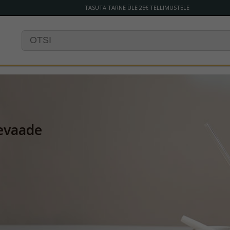
TASUTA TARNE ÜLE 25€ TELLIMUSTELE
evaade