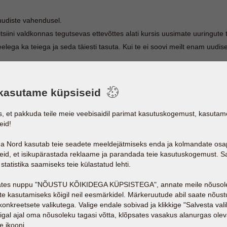
uudiste vahendusel.
tsiini valdkonnas tegutsevas ettevõttes alati kursis uusimate uuringute
a ka teiega ja seda täiesti tasuta. Kui te ei soovi meilt enam uudisei
kasutame küpsiseid
s, et pakkuda teile meie veebisaidil parimat kasutuskogemust, kasutam
eid!
a Nord kasutab teie seadete meeldejätmiseks enda ja kolmandate osa
eid, et isikupärastada reklaame ja parandada teie kasutuskogemust. S
statistika saamiseks teie külastatud lehti.
ates nuppu "NÕUSTU KÕIKIDEGA KÜPSISTEGA", annate meile nõusol
te kasutamiseks kõigil neil eesmärkidel. Märkeruutude abil saate nõus
 konkreetsete valikutega. Valige endale sobivad ja klikkige "Salvesta vali
igal ajal oma nõusoleku tagasi võtta, klõpsates vasakus alanurgas olev
e ikooni.