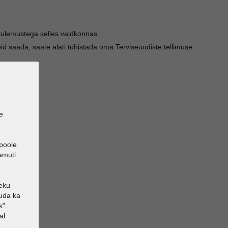
 tulemustega selles valdkonnas.
d saada, saate alati tühistada oma Terviseuudiste tellimuse.
e
poole
amuti
eku
tuda ka
k".
al