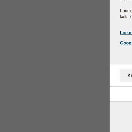
Kooskõ
kaitse.
Loe m
Googl
K