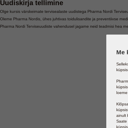
Uudiskirja tellimine
Olge kursis värskeimate tervisealaste uudistega Pharma Nordi Tervise
Oleme Pharma Nordis, ühes juhtivas toidulisandite ja preventiivse medi
Pharma Nordi Terviseuudiste vahendusel jagame neid teadmisi hea meeleg
Me 
Sellek
küpsis
Pharm
küpsis
loeme 
Klõps
küpsis
ainult
Saate 
küpsis